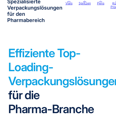
Spezialisierte
Vials
Spritzen
Pens
K
Verpackungslösungen
Pro
für den
Pharmabereich
Effiziente Top-
Loading-
Verpackungslösunge
für die
Pharma-Branche