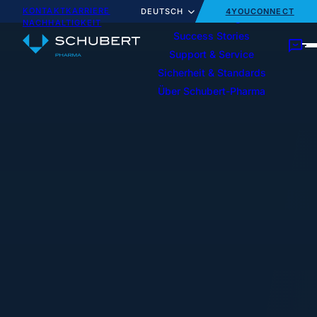
KONTAKT
KARRIERE
DEUTSCH
4YOUCONNECT
Unsere Lösungen
NACHHALTIGKEIT
Success Stories
Support & Service
Sicherheit & Standards
Service-Portfolio
Team & Expertise
Vials
Spritzen
Über Schubert-Pharma
Kartonierer