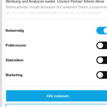
Mitteilungen abmelden. Weitere
Werbung und Analysen weiter. Unsere Partner führen diese
Informationen darüber, wie Sie sich
Informationen möglicherweise mit weiteren Daten zusammen
abmelden können, über unsere
die Sie ihnen bereitgestellt haben oder die sie im Rahmen
Datenschutzpraktiken und darüber, wie wir
Ihrer Nutzung der Dienste gesammelt haben.
Ihre Daten schützen und respektieren,
Einwilligungsauswahl
finden Sie in unserer Datenschutzrichtlinie.
Notwendig
Abonnieren
Präferenzen
Statistiken
Marketing
Alle zulassen