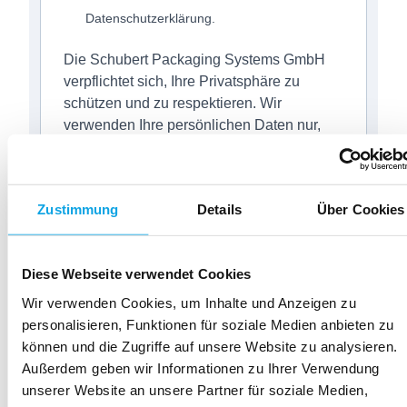
Datenschutzerklärung.
Die Schubert Packaging Systems GmbH
verpflichtet sich, Ihre Privatsphäre zu
schützen und zu respektieren. Wir
verwenden Ihre persönlichen Daten nur,
um Ihr Konto zu verwalten und die von
Ihnen angeforderten Produkte und
Dienstleistungen bereitzustellen. Von Zeit
Zustimmung
Details
Über Cookies
zu Zeit möchten wir Sie über unsere
Produkte und Dienstleistungen sowie über
andere Inhalte, die für Sie von Interesse
Diese Webseite verwendet Cookies
sein könnten, informieren. Wenn Sie damit
einverstanden sind, dass wir Sie zu diesem
Wir verwenden Cookies, um Inhalte und Anzeigen zu
Zweck kontaktieren, kreuzen Sie bitte
personalisieren, Funktionen für soziale Medien anbieten zu
unten an, wie wir Sie kontaktieren sollen.
können und die Zugriffe auf unsere Website zu analysieren.
Außerdem geben wir Informationen zu Ihrer Verwendung
Sie können sich jederzeit von diesen
unserer Website an unsere Partner für soziale Medien,