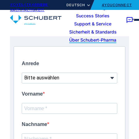
KONTAKT
KARRIERE
DEUTSCH
4YOUCONNECT
Unsere Lösungen
NACHHALTIGKEIT
Success Stories
Support & Service
Home
Über Schubert-Pharma
Newsletter
Sicherheit & Standards
Über Schubert-Pharma
DEUTSCH
Ihr Produkt
KONTAKT
KARRIERE
NACHHALTIGKEIT
Anrede
Unsere Lösungen
Vorname
Success Stories
Support & Service
Nachname