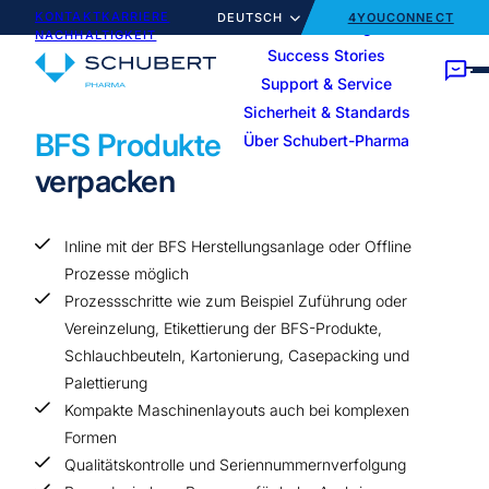
KONTAKT
KARRIERE
DEUTSCH
4YOUCONNECT
Unsere Lösungen
NACHHALTIGKEIT
Success Stories
Support & Service
Home
Ihr Produkt
BFS Produkte
Sicherheit & Standards
Service-Portfolio
Team & Expertise
Vials
Spritzen
BFS Produkte
Über Schubert-Pharma
Kartonierer
verpacken
Inline mit der BFS Herstellungsanlage oder Offline
Prozesse möglich
Prozessschritte wie zum Beispiel Zuführung oder
Vereinzelung, Etikettierung der BFS-Produkte,
Schlauchbeuteln, Kartonierung, Casepacking und
Palettierung
Kompakte Maschinenlayouts auch bei komplexen
Formen
Qualitätskontrolle und Seriennummernverfolgung