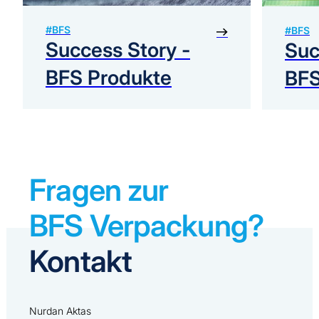
#BFS
#BFS
Success Story -
Suc
BFS Produkte
BF
Fragen zur
BFS Verpackung?
Kontakt
Nurdan Aktas