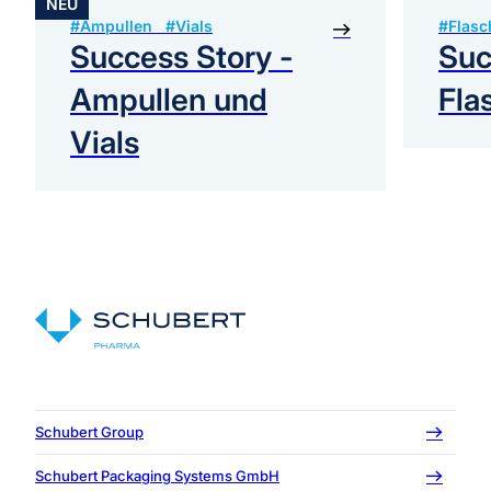
NEU
#Ampullen #Vials
#Flasc
Success Story -
Suc
Ampullen und
Fla
Vials
Schubert Group
Schubert Packaging Systems GmbH