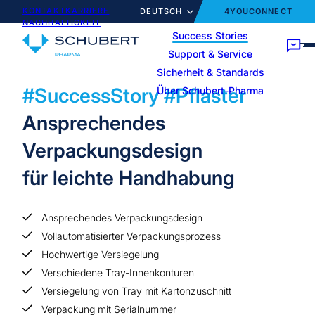
KONTAKT
KARRIERE
DEUTSCH
4YOUCONNECT
Unsere Lösungen
NACHHALTIGKEIT
Success Stories
Support & Service
Home
Success Stories
Success Story - Pflaster
Sicherheit & Standards
Service-Portfolio
Team & Expertise
Vials
Spritzen
#SuccessStory #Pflaster
Über Schubert-Pharma
Kartonierer
Ansprechendes
Verpackungsdesign
für leichte Handhabung
Ansprechendes Verpackungsdesign
Vollautomatisierter Verpackungsprozess
Hochwertige Versiegelung
Verschiedene Tray-Innenkonturen
Versiegelung von Tray mit Kartonzuschnitt
Verpackung mit Serialnummer