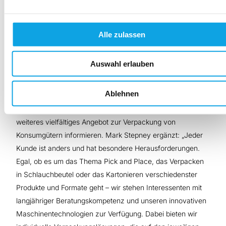
Toploading-
Verpackungsmaschinen für
Alle zulassen
verschiedene Konsumgüter
Auswahl erlauben
Neben der Live-Vorführung des Cobots können sich
Ablehnen
interessierte Messebesucher darüber hinaus bei den
Schubert-Experten auf der Automation UK auch über ihr
weiteres vielfältiges Angebot zur Verpackung von
Konsumgütern informieren. Mark Stepney ergänzt: „Jeder
Kunde ist anders und hat besondere Herausforderungen.
Egal, ob es um das Thema Pick and Place, das Verpacken
in Schlauchbeutel oder das Kartonieren verschiedenster
Produkte und Formate geht – wir stehen Interessenten mit
langjähriger Beratungskompetenz und unseren innovativen
Maschinentechnologien zur Verfügung. Dabei bieten wir