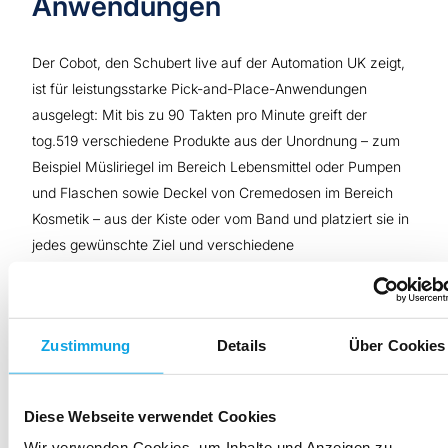
Anwendungen
Der Cobot, den Schubert live auf der Automation UK zeigt,
ist für leistungsstarke Pick-and-Place-Anwendungen
ausgelegt: Mit bis zu 90 Takten pro Minute greift der
tog.519 verschiedene Produkte aus der Unordnung – zum
Beispiel Müsliriegel im Bereich Lebensmittel oder Pumpen
und Flaschen sowie Deckel von Cremedosen im Bereich
Kosmetik – aus der Kiste oder vom Band und platziert sie in
jedes gewünschte Ziel und verschiedene
Verpackungsformate. Dies gelingt ihm durch eine von
Schubert entwickelte KI-gestützte Bildverarbeitung. Sie
erkennt sowohl Produkte beim Aufnehmen als auch die
Zustimmung
Details
Über Cookies
Umgebung, in der sie platziert werden sollen. Entwickelt
wurde der Cobot, um die Zuführung an der
Verpackungsmaschine zu automatisieren, die häufig noch
Diese Webseite verwendet Cookies
händisch gehandhabt wird. Denn Abläufe wie Produkte aus
Wir verwenden Cookies, um Inhalte und Anzeigen zu