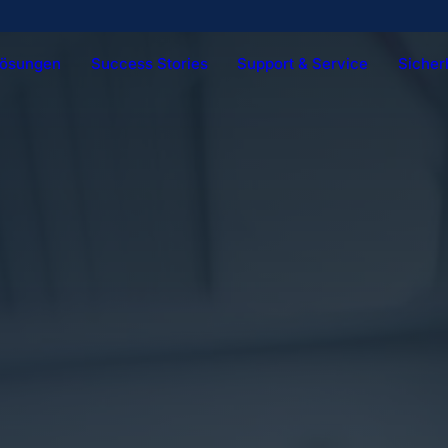
Lösungen
Success Stories
Support & Service
Sicher
Technische Services
Vision & Mission
Digitale Service
Histo
ens
Kombi Produkte
BFS Prod
r
Palettierer
Kun