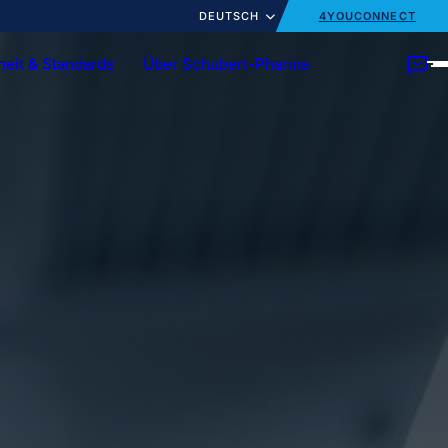
DEUTSCH
4YOUCONNECT
heit & Standards
Über Schubert-Pharma
s
rie
Kundentrainings
News
ukte
Ampullen
Flaschen
denspezifische Lösungen
Turnkey