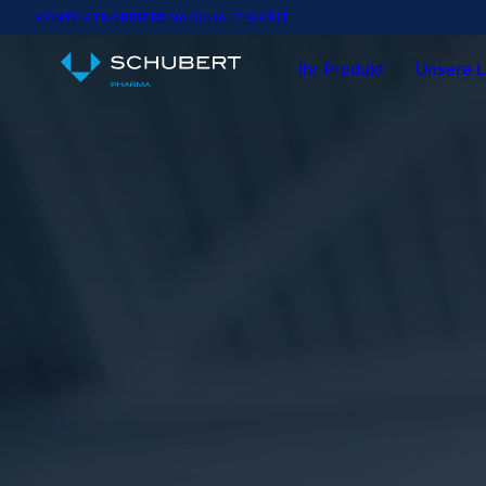
KONTAKT
KARRIERE
NACHHALTIGKEIT
Ihr Produkt
Unsere 
Service-Portfolio
Team & Expertise
Vials
Spritzen
P
Kartonierer
Casepacke