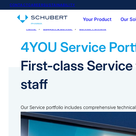
CONTACT
CAREER
SUSTAINABILITY
Your Product
Our So
Home
Support & Service
Service-Portfolio
Service-Portfolio
Team & Expertise
Vials
Syringes
Cartoner
Casepac
4YOU Service Portf
First-class Servic
staff
Our Service portfolio includes comprehensive technical 
to train your employees and process analysis with the su