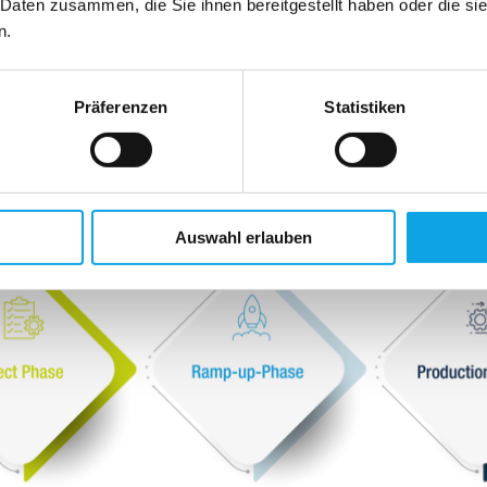
 Services
 Daten zusammen, die Sie ihnen bereitgestellt haben oder die s
n.
s all phases
Präferenzen
Statistiken
hensive 4YOU Services, we will of course support you throughout
le – beginning with project planning and the start-up phase to pro
rsions, machine relocations and end-of-life management.
Auswahl erlauben