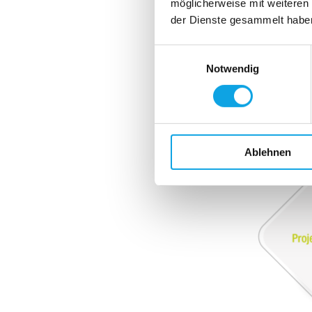
4YOU
möglicherweise mit weiteren
der Dienste gesammelt habe
acros
Einwilligungsauswahl
Notwendig
With our compre
machine life cyc
as during conve
Ablehnen