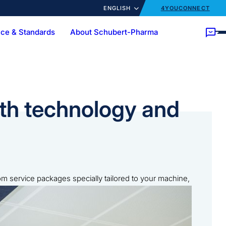
ENGLISH
4YOUCONNECT
ce & Standards
About Schubert-Pharma
ory
Customer trainings
News
cts
Ampoules
Bottles
Customized Solutions
Turnkey
oth technology and
om service packages specially tailored to your machine,