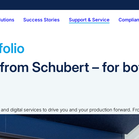
lutions
Success Stories
Support & Service
Complian
Technical Services
Vision & Mission
Digital Services
Hist
Pens
Combi Kit
BFS Produ
ker
Palletizer
olio
e from Schubert – for b
and digital services to drive you and your production forward. Fr
pport of digital data. Get information here!