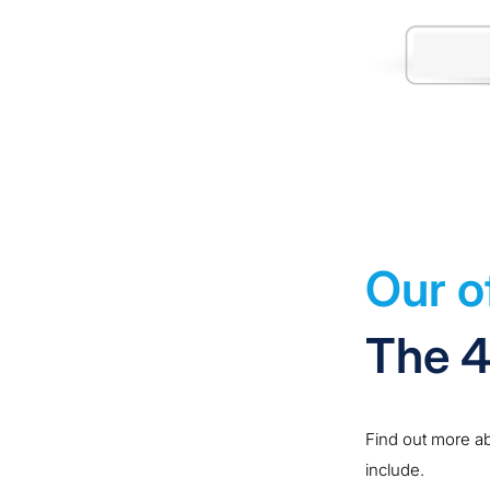
Our of
The 
Find out more a
include.