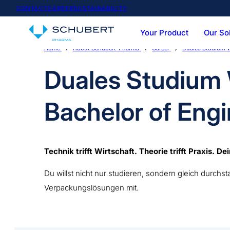
CONTACT
CAREER
SUSTAINABILITY
Your Product
Our So
Home
About Schubert-Pharma
Career
Duales Studium W
Service-Portfolio
Team & Expertise
Vials
Syringes
Cartoner
Casepac
Duales Studium 
Bachelor of Eng
Technik trifft Wirtschaft. Theorie trifft Praxis. De
Du willst nicht nur studieren, sondern gleich durc
Verpackungslösungen mit.