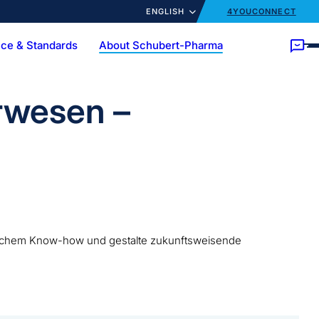
ENGLISH
4YOUCONNECT
ce & Standards
About Schubert-Pharma
ory
Customer trainings
News
cts
Ampoules
Bottles
Customized Solutions
Turnkey
rwesen –
chnischem Know-how und gestalte zukunftsweisende