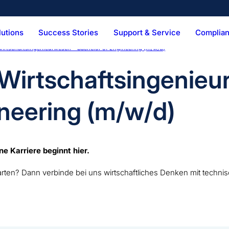
lutions
Success Stories
Support & Service
Complian
irtschaftsingenieurwesen – Bachelor of Engineering (m/w/d)
Technical Services
Vision & Mission
Digital Services
Hist
Pens
Combi Kit
BFS Produ
ker
Palletizer
Wirtschaftsingenieu
ineering (m/w/d)
ine Karriere beginnt hier.
hstarten? Dann verbinde bei uns wirtschaftliches Denken mit te